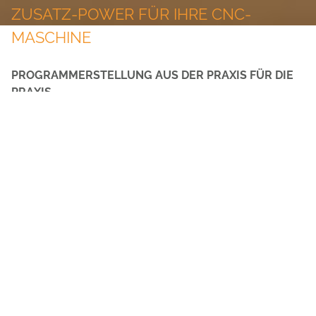
ZUSATZ-POWER FÜR IHRE CNC-
MASCHINE
PROGRAMMERSTELLUNG AUS DER PRAXIS FÜR DIE
PRAXIS
Oft können Aufträge aufgrund komplexer
Zusammenhänge nicht oder nur ungern bedient
werden, obwohl die Technik innerbetrieblich verfügbar
ist. Mit Hilfe unserer CAD/CAM –Dienstleistungen
brauchen Sie Anfragen dieser Art nicht zu scheuen!
Wir übernehmen für Sie von der 3D-Planung bis hin zum
fertigen CNC-Programm für Ihre Maschine sämtliche
Arbeitsschritte, so dass Sie Ihre eigene Maschine nur
noch starten brauchen. Bedingt durch die Tatsache,
dass komplexe Programmerstellungen ohnehin unsere
Kernkompetenz darstellen, sind wir nun auch in der
Lage, dies auch für Ihre Aufgabenstellung anzubieten: