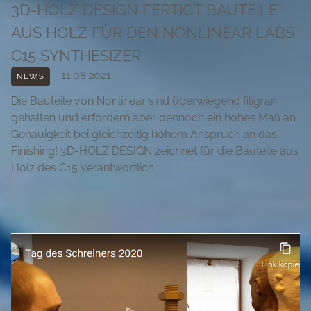
3D-HOLZ DESIGN FERTIGT BAUTEILE
AUS HOLZ FÜR DEN NONLINEAR LABS
C15 SYNTHESIZER
11.08.2021
NEWS
Die Bauteile von Nonlinear sind überwiegend filigran
gehalten und erfordern aber dennoch ein hohes Maß an
Genauigkeit bei gleichzeitig hohem Anspruch an das
Finishing! 3D-HOLZ DESIGN zeichnet für die Bauteile aus
Holz des C15 verantwortlich.